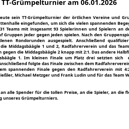
TT-Grümpelturnier am 06.01.2026
Reute sein TT-Grümpelturnier der örtlichen Vereine und Gr
ttenhalle eingefunden, um sich die vielen spannenden Beg
31 Teams mit insgesamt 93 Spielerinnen und Spielern an d
nf Gruppen jeder gegen jeden spielen. Nach den Gruppenspiel
denen Rondorunden ausgespielt. Anschließend qualifizie
le die Middagsbäägle 1 und 2, Radfahrerverein und das Tea
n gegen die Middagsbäägle 2 knapp mit 2:1. Das andere Hal
sbäägle 1. Im kleinen Finale um Platz drei setzten sich
 Anschließend folgte das Finale zwischen dem Radfahrerver
em spannenden Finale gegen den Radfahrerverein mit 4:
Gießler, Michael Metzger und Frank Ludin und für das Team
n alle Spender für die tollen Preise, an die Spieler, an die f
g unseres Grümpelturniers.