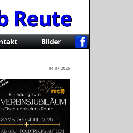
b Reute
ntakt
Bilder
04.07.2026