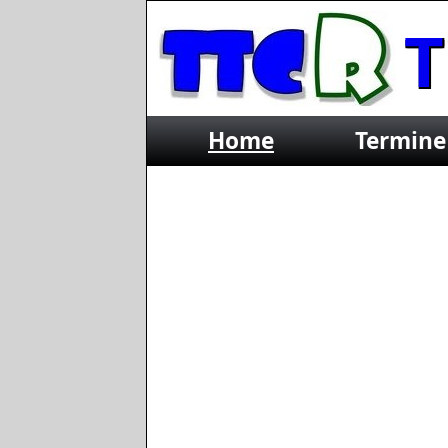
T
e
Home
Termine