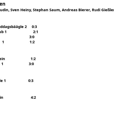
ten
 Ludin, Sven Heiny, Stephan Saum, Andreas Bierer, Rudi Gießle
Middagsbäägle 2 0:3
rdeonclub 1 2:1
 Worms 3 3:0
gsbäägle 1 1:2
hrerverein 1:2
sbäägle 1 3:0
gsbäägle 1 0:3
hrerverein 4:2